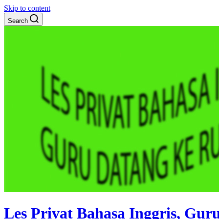
Skip to content
Search
Les Privat Bahasa Inggris, Gu