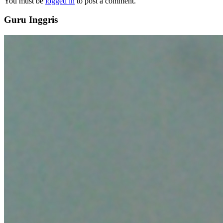
You must be
logged in
to post a comment.
Guru Inggris