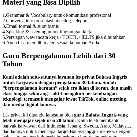
Materi yang Bisa Dipilih
1.Grammar & Vocabulary untuk komunikasi profesional
2.Conversation: presentasi, meeting, telepon
3.Email formal & surat bisnis
4.Speaking & listening untuk lingkungan kerja
5.Persiapan wawancara kerja / TOEFL / IELTS jika dibutuhkan
6.Anda bisa memilih materi sesuai kebutuan Anda
Guru Berpengalaman Lebih dari 30
Tahun
Kami adalah satu-satunya layanan les privat Bahasa Inggris
untuk karyawan dengan pengalaman 30 tahun. Sudah
“berpengalaman karatan” sejak era iklan di koran, dan masih
eksis hingga sekarang – aktif mengikuti perkembangan
teknologi, termasuk mengajar lewat TikTok, online meeting,
dan media digital lainnya.
Les privat ini dipandu langsung oleh
guru Bahasa Inggris yang
telah mengajar sejak usia 20 tahun
. Kami telah membantu
banyak karyawan dari Indonesia, Jepang, Swedia, Arab, Malaysia,
dan lainnya untuk mencapai target Bahasa Inggris mereka. dengan
bahasa pengantar indonesia inggris atau inggris inggris untuk