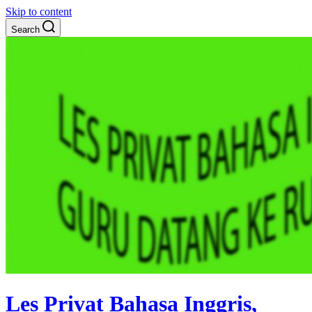
Skip to content
Search
Les Privat Bahasa Inggris,