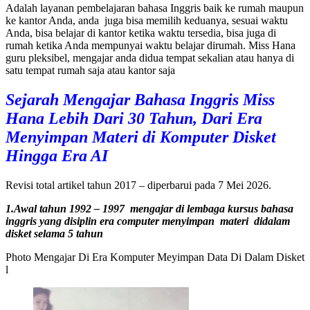
Adalah layanan pembelajaran bahasa Inggris baik ke rumah maupun
ke kantor Anda, anda juga bisa memilih keduanya, sesuai waktu
Anda, bisa belajar di kantor ketika waktu tersedia, bisa juga di
rumah ketika Anda mempunyai waktu belajar dirumah. Miss Hana
guru pleksibel, mengajar anda didua tempat sekalian atau hanya di
satu tempat rumah saja atau kantor saja
Sejarah Mengajar Bahasa Inggris Miss
Hana Lebih Dari 30 Tahun, Dari Era
Menyimpan Materi di Komputer Disket
Hingga Era AI
Revisi total artikel tahun 2017 – diperbarui pada 7 Mei 2026.
1.Awal tahun 1992 – 1997 mengajar di lembaga kursus bahasa
inggris yang disiplin era computer menyimpan materi didalam
disket selama 5 tahun
Photo Mengajar Di Era Komputer Meyimpan Data Di Dalam Disket
l