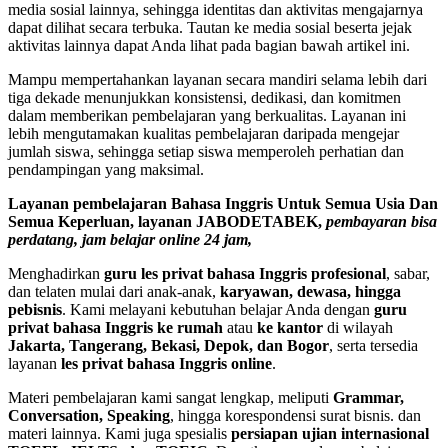
media sosial lainnya, sehingga identitas dan aktivitas mengajarnya
dapat dilihat secara terbuka. Tautan ke media sosial beserta jejak
aktivitas lainnya dapat Anda lihat pada bagian bawah artikel ini.
Mampu mempertahankan layanan secara mandiri selama lebih dari
tiga dekade menunjukkan konsistensi, dedikasi, dan komitmen
dalam memberikan pembelajaran yang berkualitas. Layanan ini
lebih mengutamakan kualitas pembelajaran daripada mengejar
jumlah siswa, sehingga setiap siswa memperoleh perhatian dan
pendampingan yang maksimal.
Layanan pembelajaran Bahasa Inggris Untuk Semua Usia Dan
Semua Keperluan, layanan JABODETABEK,
pembayaran bisa
perdatang, jam belajar online 24 jam,
Menghadirkan
guru les privat bahasa Inggris profesional
, sabar,
dan telaten mulai dari anak-anak,
karyawan, dewasa, hingga
pebisnis
. Kami melayani kebutuhan belajar Anda dengan
guru
privat bahasa Inggris ke rumah
atau
ke kantor
di wilayah
Jakarta, Tangerang, Bekasi, Depok, dan Bogor
, serta tersedia
layanan
les privat bahasa Inggris online
.
Materi pembelajaran kami sangat lengkap, meliputi
Grammar,
Conversation, Speaking
, hingga korespondensi surat bisnis. dan
materi lainnya. Kami juga spesialis
persiapan ujian internasional