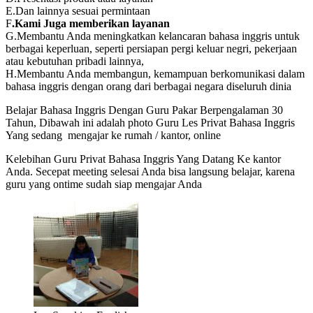
E.Dan lainnya sesuai permintaan
F
.Kami Juga memberikan layanan
G.Membantu Anda meningkatkan kelancaran bahasa inggris untuk
berbagai keperluan, seperti persiapan pergi keluar negri, pekerjaan
atau kebutuhan pribadi lainnya,
H.Membantu Anda membangun, kemampuan berkomunikasi dalam
bahasa inggris dengan orang dari berbagai negara diseluruh dinia
Belajar Bahasa Inggris Dengan Guru Pakar Berpengalaman 30
Tahun, Dibawah ini adalah photo Guru Les Privat Bahasa Inggris
Yang sedang mengajar ke rumah / kantor, online
Kelebihan Guru Privat Bahasa Inggris Yang Datang Ke kantor
Anda. Secepat meeting selesai Anda bisa langsung belajar, karena
guru yang ontime sudah siap mengajar Anda