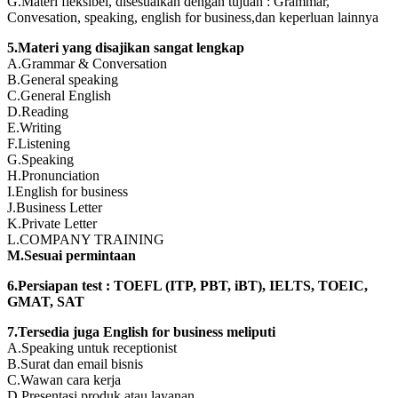
G.Materi fleksibel, disesuaikan dengan tujuan : Grammar,
Convesation, speaking, english for business,dan keperluan lainnya
5.Materi yang disajikan sangat lengkap
A.Grammar & Conversation
B.General speaking
C.General English
D.Reading
E.Writing
F.Listening
G.Speaking
H.Pronunciation
I.English for business
J.Business Letter
K.Private Letter
L.COMPANY TRAINING
M.Sesuai permintaan
6.Persiapan test : TOEFL (ITP, PBT, iBT), IELTS, TOEIC,
GMAT, SAT
7.Tersedia juga English for business meliputi
A.Speaking untuk receptionist
B.Surat dan email bisnis
C.Wawan cara kerja
D.Presentasi produk atau layanan