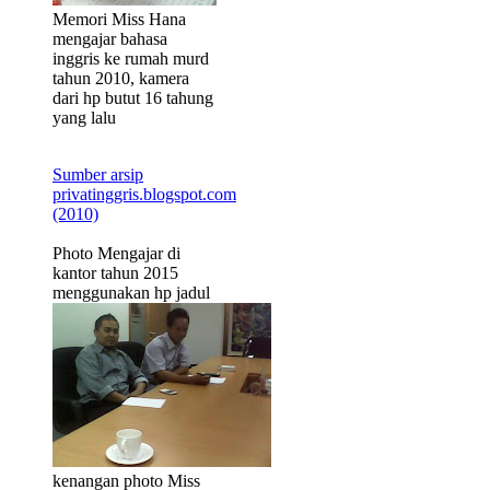
Memori Miss Hana
mengajar bahasa
inggris ke rumah murd
tahun 2010, kamera
dari hp butut 16 tahung
yang lalu
Sumber arsip
privatinggris.blogspot.com
(2010)
Photo Mengajar di
kantor tahun 2015
menggunakan hp jadul
kenangan photo Miss