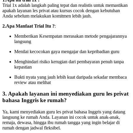
Trial 1x adalah langkah paling tepat dan realistis untuk memastikan
apakah layanan les privat atau kursus cocok dengan kebutuhan
Anda sebelum melakukan komitmen lebih jauh.
2.Apa Manfaat Trial Itu ?
:
Memberikan Kesempatan merasakan metode pengajarannya
langsung
Menilai kecocokan gaya mengajar dan kepribadian guru
Menghindari risiko kerugian dari pembayaran penuh tanpa
kepastian
Bukti nyata yang jauh lebih kuat daripada sekadar membaca
review atau melihat
3. Apakah layanan ini menyediakan guru les privat
bahasa Inggris ke rumah?
Ya, kami menyediakan guru les privat bahasa Inggris yang datang
langsung ke rumah Anda. Layanan ini cocok untuk anak-anak,
remaja, dewasa, hingga ibu rumah tangga yang ingin belajar di
rumah dengan jadwal fleksibel.