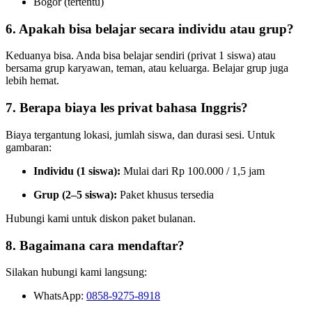
Bogor (tertentu)
6. Apakah bisa belajar secara individu atau grup?
Keduanya bisa. Anda bisa belajar sendiri (privat 1 siswa) atau
bersama grup karyawan, teman, atau keluarga. Belajar grup juga
lebih hemat.
7. Berapa biaya les privat bahasa Inggris?
Biaya tergantung lokasi, jumlah siswa, dan durasi sesi. Untuk
gambaran:
Individu (1 siswa):
Mulai dari Rp 100.000 / 1,5 jam
Grup (2–5 siswa):
Paket khusus tersedia
Hubungi kami untuk diskon paket bulanan.
8. Bagaimana cara mendaftar?
Silakan hubungi kami langsung:
WhatsApp:
0858-9275-8918