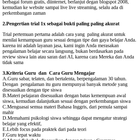
berbagai forum gratis, diinternet, berlanjut degan blogspot 2008,
kemudian ke website sampai live live streaming, selalu ada di
perkembangan zaman
2.Pengertian trial 1x sebagai bukti paling paling akurat
Trial pertemuan pertama adalah cara yang paling akurat untuk
menilai kemampuan guru sesuai dengan tipe dan gaya belajar Anda.
karena ini adalah layanan jasa, kami ingin Anda merasakan
pengalaman belajar secara langsung, bukan berdasarkan pada
review siswa lain atau saran dari AI, karena cara Mereka dan Anda
tidak sama
3.Kriteria Guru dan Cara Guru Mengajar
A.Guru sabar, telaten, dan bertalenta, berpengalaman 30 tahun.
Dengan pengalaman itu guru mempunyai banyak metode yang
disesuaikan dengan tipe siswa
B.Materi pelajaran disesuaikan dengan batas kemempuan awal
siswa, kemudian dalanjutkan sesuai dengan perkembangan siswa
C.Menguasai semua materi Bahasa Inggris, dari pemula sampai
mahir
D.Memahami psikologi siswa sehingga dapat mengatur strategi
belajar yang efektif,
E.Lebih focus pada praktek dari pada teori
F.Guru tepat waktu