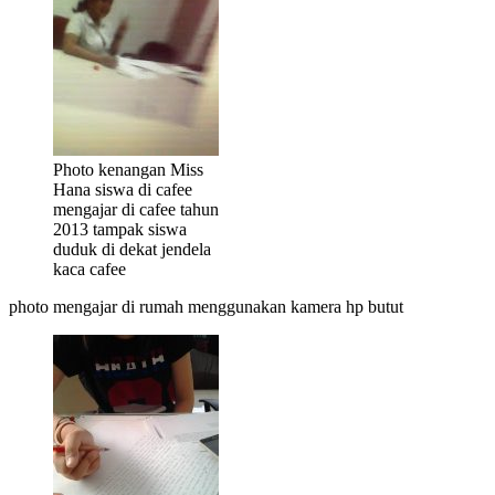
Photo kenangan Miss
Hana siswa di cafee
mengajar di cafee tahun
2013 tampak siswa
duduk di dekat jendela
kaca cafee
photo mengajar di rumah menggunakan kamera hp butut