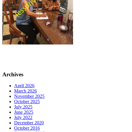
Archives
April 2026
March 2026
November 2025
October 2025
July 2025
June 2025
July 2022
December 2020
October 2016