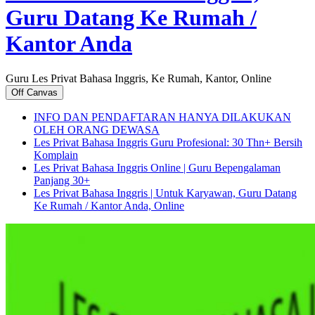
Guru Datang Ke Rumah /
Kantor Anda
Guru Les Privat Bahasa Inggris, Ke Rumah, Kantor, Online
Off Canvas
INFO DAN PENDAFTARAN HANYA DILAKUKAN
OLEH ORANG DEWASA
Les Privat Bahasa Inggris Guru Profesional: 30 Thn+ Bersih
Komplain
Les Privat Bahasa Inggris Online | Guru Bepengalaman
Panjang 30+
Les Privat Bahasa Inggris | Untuk Karyawan, Guru Datang
Ke Rumah / Kantor Anda, Online