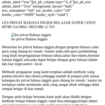
admin_label=”row”][et_pb_column type=”4_4″][et_pb_text
admin_label=”Text” background_layout=”dark”
text_orientation=”left” use_border_color=”off”
border_color=”#ffffff” border_style=”solid”]
LES PRIVAT BAHASA INGRIS BELAJAR SUPER CEPAT
08788 514 0994 / 0819 088 12 519
les privat Bahasa Inggris
Menerima les priivat bahasa inggris,dengan program khusus yaitu
guru yang datang ke rumah / kantor anda,oleh guru pembimbing
yang telah berpengalaman belasan tahun,sabar dan telaten,bertutur
bahasa inggris asli,anda dapat belajar dengan guru lulusan dalam
dan luar negri,native / local
Methode pengajaran yang kami terapkan adalah methode yang
praktis,efective dan efisien,sehingga mudah di pelajari,oleh semua
kalangan,les privat bahasa inggris guru datang ke rumah / kantor ini
bertujuan untuk membantu anda yang sangat sibuk sehingga tidak
sempat belajar di luar rumah
Dengan anda belajar bersama kami anda akan dilatih dengan
methode belajar bahasa inggris cepat bisa,sehingga,belajar dalam