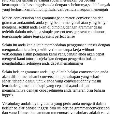
satu kali pertemuan saja,anda sudah merasakan perbedaan
kemampuan bahasa inggris anda dengan sebelumnya,sudah banyak
yang berhasil kami bimbing mulai dari pemula,maupun menengah
Materi conversation and grammar,pada materi conversation dan
grammar anda,untuk anda yang belum mengenal atau yang hanya
mengenal sedikit anda akan di bimbing dengan grammar dasar
terlebih dahulu misalnua simple present tense,present continuous
tense,simple future tense,present perfect tense
Selain itu anda kan dilatih membedakan penggunaan tenses dengan
mengunakan kata kerja with verb dan tanpa kerja without
verb,dengan sistim pengaran kami yang cangih anda akan cepat
mengerti kami totor menjelaskan dengan pengertian bukan
menghafalkan ,sehingga anda dapat memahiminya
Selain belajar grammar anda juga dilatih belajar conversation,anda
akan dilatih memahami conversation percakapan yang sehari –
sehari terlebih dalulu untuk anda yang conversationnny masih
lemah,dengn methode kapi yang cepat bisa,anda dapat
memahaminya dengan cepat,sehingga anda terheran bisa bahasa
inggris
Vacabulary andalah yang utama yang perlu anda mengerti dalam
belajar belajar bahasa inggris,baik itu berupa grammar,conversation
dan yang lainnya,kamampuan mmenguasi vocabulary adalah yang